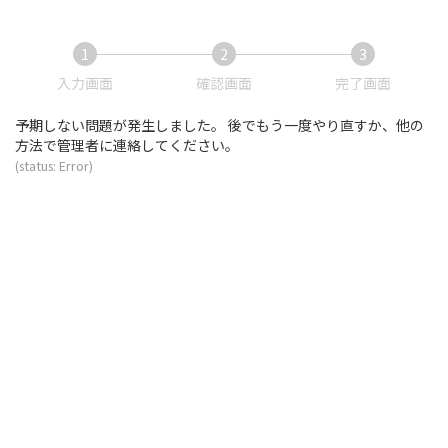
コ
ナ
ン
ビ
テ
ゲ
1
2
3
ン
ー
現
現
現
入力画面
確認画面
完了画面
ツ
シ
在
在
在
へ
ョ
表
表
表
予期しない問題が発生しました。 後でもう一度やり直すか、他の
ス
ン
示
示
示
方法で管理者に連絡してください。
キ
に
さ
さ
さ
(status: Error)
ッ
移
れ
れ
れ
プ
動
て
て
て
い
い
い
る
る
る
画
画
画
面
面
面
で
で
で
す。
す。
す。