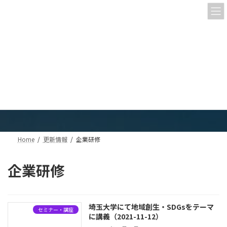
コ
ナ
ン
ビ
テ
ゲ
ン
ー
ツ
シ
へ
ョ
ス
ン
更新情報
キ
に
ッ
移
プ
動
Home
更新情報
企業研修
企業研修
埼玉大学にて地域創生・SDGsをテーマ
セミナー・講座
に講義（2021-11-12）